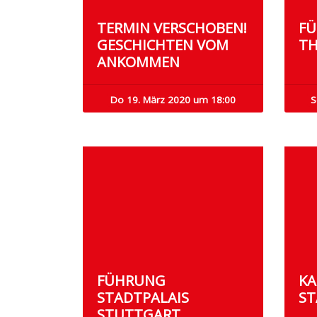
TERMIN VERSCHOBEN!
F
GESCHICHTEN VOM
TH
ANKOMMEN
Do 19. März 2020 um 18:00
S
FÜHRUNG
KA
STADTPALAIS
ST
STUTTGART