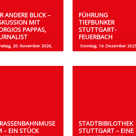
R ANDERE BLICK –
FÜHRUNG
SKUSSION MIT
TIEFBUNKER
ORGIOS PAPPAS,
STUTTGART-
URNALIST
FEUERBACH
reitag, 20. November 2026,
Sonntag, 14. Dezember 202
RASSENBAHNMUSEU
STADTBIBILOTHEK
– EIN STÜCK S
STUTTGART – EINE