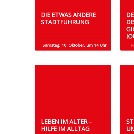
DIE ETWAS ANDERE
DE
STADTFÜHRUNG
DI
GI
JO
Samstag, 10. Oktober, um 14 Uhr,
F
LEBEN IM ALTER –
ST
HILFE IM ALLTAG
M 