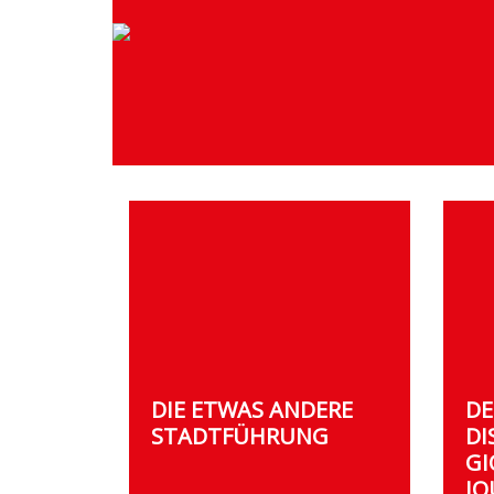
DIE ETWAS ANDERE
DE
STADTFÜHRUNG
DI
GI
JO