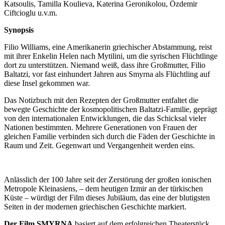
Katsoulis, Tamilla Koulieva, Katerina Geronikolou, Özdemir
Ciftcioglu u.v.m.
Synopsis
Filio Williams, eine Amerikanerin griechischer Abstammung, reist
mit ihrer Enkelin Helen nach Mytilini, um die syrischen Flüchtlinge
dort zu unterstützen. Niemand weiß, dass ihre Großmutter, Filio
Baltatzi, vor fast einhundert Jahren aus Smyrna als Flüchtling auf
diese Insel gekommen war.
Das Notizbuch mit den Rezepten der Großmutter entfaltet die
bewegte Geschichte der kosmopolitischen Baltatzi-Familie, geprägt
von den internationalen Entwicklungen, die das Schicksal vieler
Nationen bestimmten. Mehrere Generationen von Frauen der
gleichen Familie verbinden sich durch die Fäden der Geschichte in
Raum und Zeit. Gegenwart und Vergangenheit werden eins.
Anlässlich der 100 Jahre seit der Zerstörung der großen ionischen
Metropole Kleinasiens, – dem heutigen Izmir an der türkischen
Küste – würdigt der Film dieses Jubiläum, das eine der blutigsten
Seiten in der modernen griechischen Geschichte markiert.
Der Film SMYRNA
basiert auf dem erfolgreichen Theaterstück