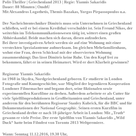
Polit-Thriller | Griechenland 2013 | Regie: Yiannis Sakaridis
Dauer: 88 Minuten | OmdtU
Mit Alexandros Logothetis, Themis Bazakas, Yorgos Pirpassopoulos u.a.
Der Nachrichtentechniker Dimitris muss sein Unternehmen in Griechenland
schließen, weil er bei einem Kredithai verschuldet ist. Sein Freund Nikos, der
weiterhin im Telekommunikationswesen tätig ist, wittert einen großen
Abhörskandal. Beide machen sich daran, diesen aufzudecken.
Bei ihrer investigativen Arbeit werden sie auf eine Wohnung mit einer
versteckten Spezialantenne aufmerksam. Im gleichen Mehrfamilienhaus,
wohnt eine Frau, deren Schicksal mit der observierten Wohnung
zusammenhängt. Das lässt Dimitris keine Ruhe. Um den Kopf frei zu
bekommen, fährt er in seinen Heimatort. Wird er dort Klarheit gewinnen?
Regisseur Yiannis Sakaridis
ist 1968 in Skydra, Nordgriechenland geboren. Er studierte in London
Fotografie und Kunstgeschichte, war Mitglied der legendären Kooperation
Londoner Filmemacher und begann dort, seine fiktionalen sowie
experimentellen Kurzfilme zu drehen. Außerdem arbeitete er als Cutter für
viele Spielfilmproduktionen in Großbritannien und Griechenland, unter
anderem für den berühmten Regisseur Stanley Kubrick, für die BBC und für
Dokumentationen der National Geographic. Seinen ersten Kurzfilm in
Griechenland drehte er nach 18-jähriger Arbeit in London: Mit „Truth“
gewann er viele Preise. Der erste Spielfilm von Yiannis Sakaridis „Wild
Duck“ hatte beim Filmfest von Toronto 2013 Weltpremiere.
Wann:
Sonntag 11.12.2016, 19.30 Uhr,